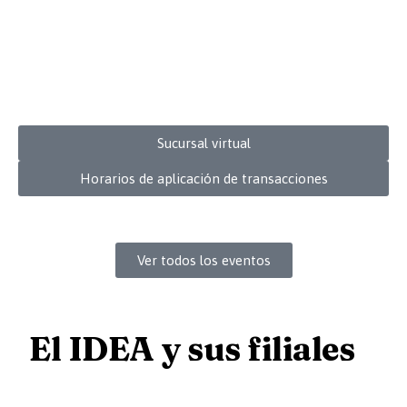
La sucursal está disponible las 24 horas del
día
Para consultas, descargue de documentos y otras
gestiones no transaccionales
Sucursal virtual
Horarios de aplicación de transacciones
Ver todos los eventos
El IDEA y sus filiales