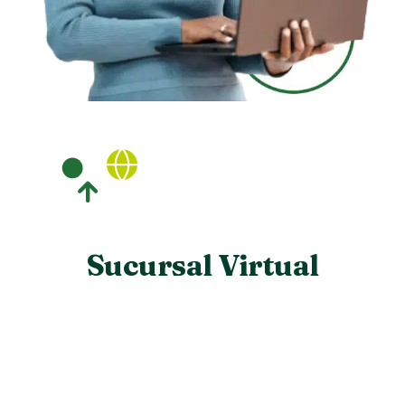
Sucursal Virtual
Horario transaccional:
Lunes a jueves de 7:30 a.m. a 4:00 p.m.
Viernes y último día hábil del mes de 7:30 a.m. a 3:00
p.m.