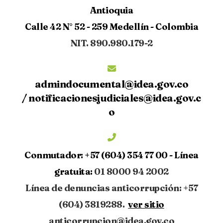
Antioquia
Calle 42 N° 52 - 259 Medellín - Colombia
NIT. 890.980.179-2
admindocumental@idea.gov.co
/
notificacionesjudiciales@idea.gov.c
o
Conmutador:
+57 (604) 354 77 00 -
Línea
gratuita:
01 8000 94 2002
Línea de denuncias anticorrupción: +57
(604) 3819288.
ver sitio
anticorrupcion@idea.gov.co