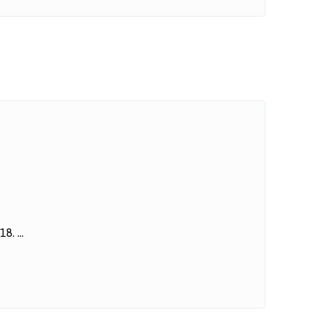
. ...