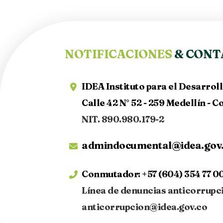
NOTIFICACIONES
& CONT
IDEA Instituto para el Desarrol
Calle 42 N° 52 - 259 Medellín - 
NIT. 890.980.179-2
admindocumental@idea.gov
Conmutador:
+57 (604) 354 77 00
Línea de denuncias anticorrupc
anticorrupcion@idea.gov.co