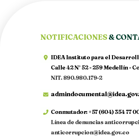
NOTIFICACIONES
& CONT
IDEA Instituto para el Desarrol
Calle 42 N° 52 - 259 Medellín - 
NIT. 890.980.179-2
admindocumental@idea.gov
Conmutador:
+57 (604) 354 77 00
Línea de denuncias anticorrupc
anticorrupcion@idea.gov.co