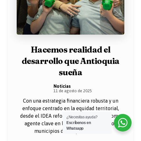
Hacemos realidad el
desarrollo que Antioquia
sueña
Noticias
11 de agosto de 2025
Con una estrategia financiera robusta y un
enfoque centrado en la equidad territorial,
desde el IDEA reforzamos el liderazgo como
¿Necesitas ayuda?
Escríbenos en
agente clave en la transformación de los
Whatsapp
municipios del Departamento. ...