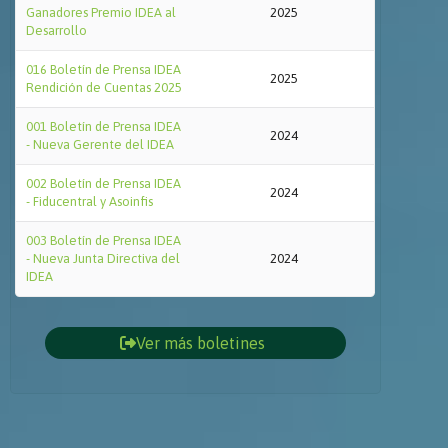
Ganadores Premio IDEA al
2025
Desarrollo
016 Boletín de Prensa IDEA
2025
Rendición de Cuentas 2025
001 Boletín de Prensa IDEA
2024
- Nueva Gerente del IDEA
002 Boletín de Prensa IDEA
2024
- Fiducentral y Asoinfis
003 Boletín de Prensa IDEA
- Nueva Junta Directiva del
2024
IDEA
Ver más boletines