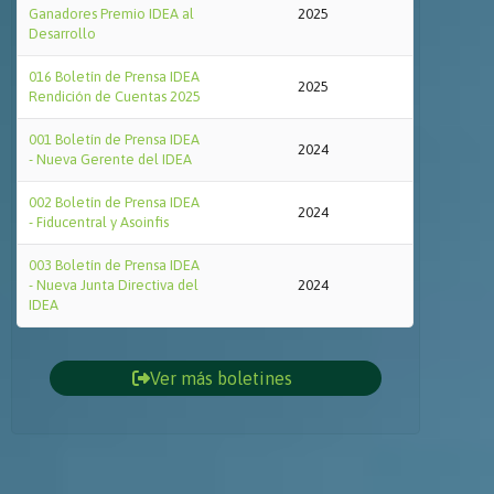
Ganadores Premio IDEA al
2025
Desarrollo
016 Boletín de Prensa IDEA
2025
Rendición de Cuentas 2025
001 Boletín de Prensa IDEA
2024
- Nueva Gerente del IDEA
002 Boletín de Prensa IDEA
2024
- Fiducentral y Asoinfis
003 Boletín de Prensa IDEA
- Nueva Junta Directiva del
2024
IDEA
Ver más boletines