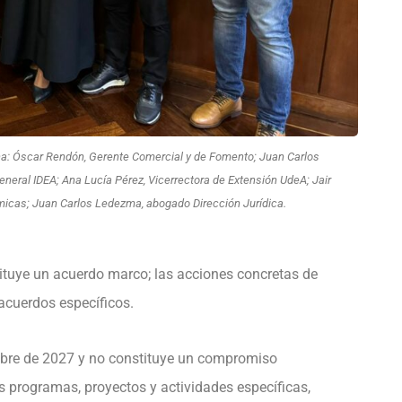
ha: Óscar Rendón, Gerente Comercial y de Fomento; Juan Carlos
eneral IDEA; Ana Lucía Pérez, Vicerrectora de Extensión UdeA; Jair
micas; Juan Carlos Ledezma, abogado Dirección Jurídica.
ituye un acuerdo marco; las acciones concretas de
acuerdos específicos.
embre de 2027 y no constituye un compromiso
s programas, proyectos y actividades específicas,